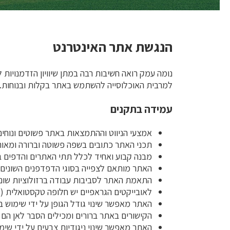
הנגשת אתר האינטרנט
נומה עמק רואה חשיבות רבה במתן שיוויון הזדמנויו
למרבית האוכלוסייה להשתמש באתר בקלות ובנוחות
עמידה בתקנים
אמצעי הניווט וההתמצאות באתר פשוטים ונוחים
תכני האתר כתובים בשפה פשוטה וברורה ומאור
מבנה קבוע ואחיד לכלל תתי האתרים והדפים 
האתר מותאם לצפייה בסוגי הדפדפנים השונים (כמו Firefox, Internet Explorer
התאמת האתר לסביבות עבודה ברזולוציות שונות
לאובייקטים הגראפיים יש חלופה טקסטואלית (alt).
האתר מאפשר שינוי גודל הגופן על ידי שימוש במקש CTRL וגלגלת העכבר או בשימוש בתפרי
הקישורים באתר ברורים ומכילים הסבר לאן הם
האתר מאפשר שינוי ניגודיות צבעים על ידי שימ